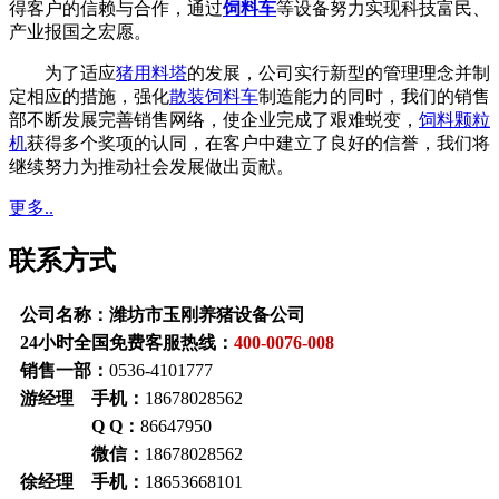
得客户的信赖与合作，通过
饲料车
等设备努力实现科技富民、
产业报国之宏愿。
为了适应
猪用料塔
的发展，公司实行新型的管理理念并制
定相应的措施，强化
散装饲料车
制造能力的同时，我们的销售
部不断发展完善销售网络，使企业完成了艰难蜕变，
饲料颗粒
机
获得多个奖项的认同，在客户中建立了良好的信誉，我们将
继续努力为推动社会发展做出贡献。
更多..
联系方式
公司名称：潍坊市玉刚养猪设备公司
24小时全国免费客服热线：
400-0076-008
销售一部：
0536-4101777
游经理 手机：
18678028562
Q Q：
86647950
微信：
18678028562
徐经理 手机：
18653668101