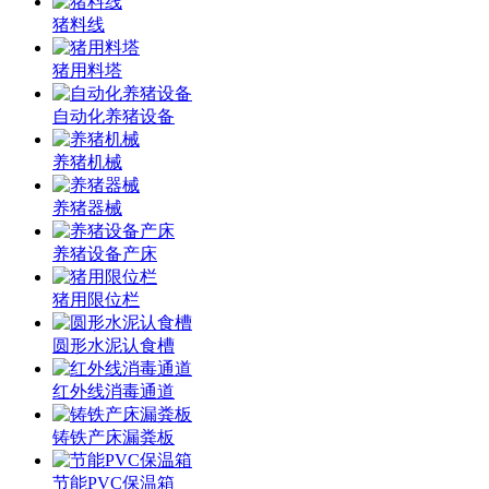
猪料线
猪用料塔
自动化养猪设备
养猪机械
养猪器械
养猪设备产床
猪用限位栏
圆形水泥认食槽
红外线消毒通道
铸铁产床漏粪板
节能PVC保温箱