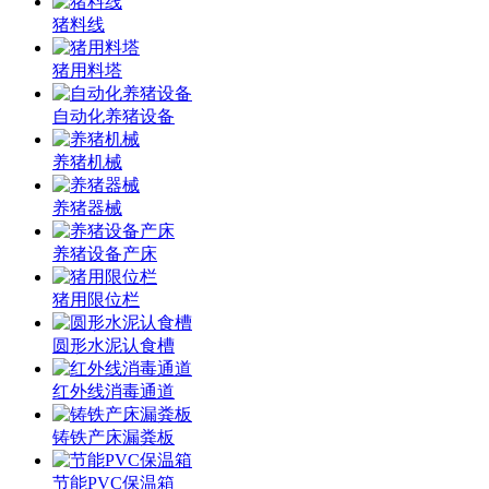
猪料线
猪用料塔
自动化养猪设备
养猪机械
养猪器械
养猪设备产床
猪用限位栏
圆形水泥认食槽
红外线消毒通道
铸铁产床漏粪板
节能PVC保温箱