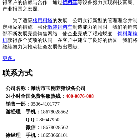
得客户的信赖与合作，通过
饲料车
等设备努力实现科技富民、
产业报国之宏愿。
为了适应
猪用料塔
的发展，公司实行新型的管理理念并制
定相应的措施，强化
散装饲料车
制造能力的同时，我们的销售
部不断发展完善销售网络，使企业完成了艰难蜕变，
饲料颗粒
机
获得多个奖项的认同，在客户中建立了良好的信誉，我们将
继续努力为推动社会发展做出贡献。
更多..
联系方式
公司名称：潍坊市玉刚养猪设备公司
24小时全国免费客服热线：
400-0076-008
销售一部：
0536-4101777
游经理 手机：
18678028562
Q Q：
86647950
微信：
18678028562
徐经理 手机：
18653668101