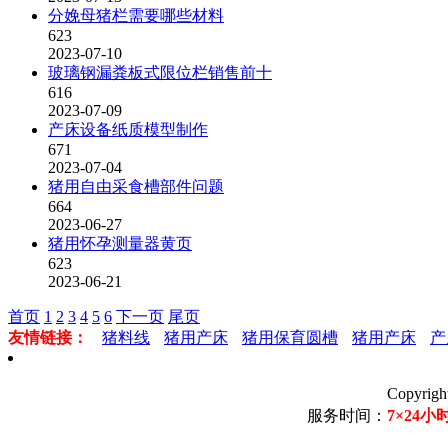
分娩母猪栏需要哪些材料
623
2023-07-10
玻璃钢漏粪板式限位栏销售前十
616
2023-07-09
产床设备纸质模型制作
671
2023-07-04
猪用自由采食槽部件问题
664
2023-06-27
猪用怀孕测量器黄页
623
2023-06-21
首页
1
2
3
4
5
6
下一页
尾页
友情链接：
猪料线
猪用产床
猪用保育圆槽
猪用产床
产
Copyri
服务时间：
7×24小